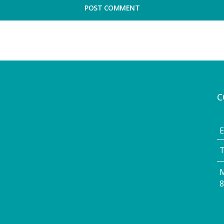
POST COMMENT
C
E
T
M
8