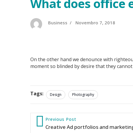
What does office 
Business
V
Novembro 7, 2018
s
i
m
o
e
On the other hand we denounce with righteous
s
moment so blinded by desire that they cannot 
Tags:
Design
Photography
Previous Post
Creative Ad portfolios and marketin